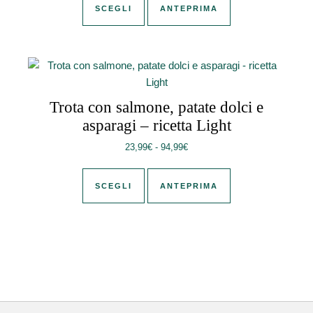
SCEGLI
ANTEPRIMA
Trota con salmone, patate dolci e
asparagi – ricetta Light
Fascia di prezzo: da 23,99€ a 
23,99
€
-
94,99
€
Questo prodotto ha più varianti. Le 
SCEGLI
ANTEPRIMA