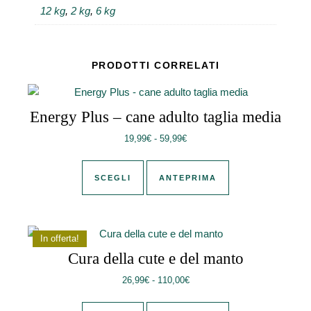
12 kg
,
2 kg
,
6 kg
PRODOTTI CORRELATI
Energy Plus – cane adulto taglia media
Fascia di prezzo: da 19,99€ a 
19,99
€
-
59,99
€
Questo prodotto ha più varianti. Le 
SCEGLI
ANTEPRIMA
In offerta!
Cura della cute e del manto
Fascia di prezzo: da 26,99€ a
26,99
€
-
110,00
€
Questo prodotto ha più varianti. Le 