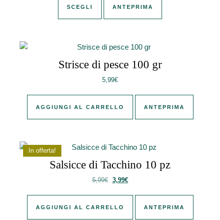
SCEGLI
ANTEPRIMA
Strisce di pesce 100 gr
5,99
€
AGGIUNGI AL CARRELLO
ANTEPRIMA
In offerta!
Salsicce di Tacchino 10 pz
Il prezzo originale era: 5,99€.
Il prezzo attuale è: 3,99€.
5,99
€
3,99
€
AGGIUNGI AL CARRELLO
ANTEPRIMA