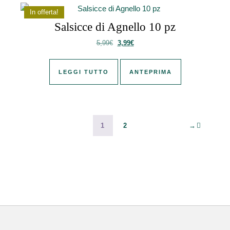
In offerta!
Salsicce di Agnello 10 pz
Il prezzo originale era: 5,99€.
Il prezzo attuale è: 3,99€.
5,99
€
3,99
€
LEGGI TUTTO
ANTEPRIMA
1
2
→