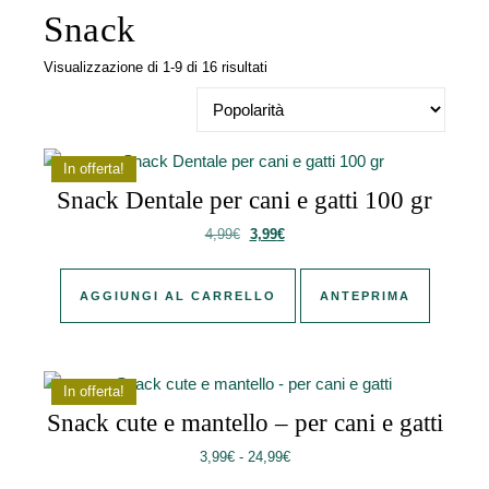
Snack
Popolarità
Visualizzazione di 1-9 di 16 risultati
In offerta!
Snack Dentale per cani e gatti 100 gr
Il prezzo originale era: 4,99€.
Il prezzo attuale è: 3,99€.
4,99
€
3,99
€
AGGIUNGI AL CARRELLO
ANTEPRIMA
In offerta!
Snack cute e mantello – per cani e gatti
Fascia di prezzo: da 3,99€ a 2
3,99
€
-
24,99
€