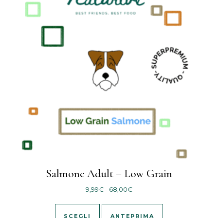
Salmone Adult – Low Grain
Fascia di prezzo: da 9,99€ 
9,99
€
-
68,00
€
Questo prodotto ha più varianti
SCEGLI
ANTEPRIMA