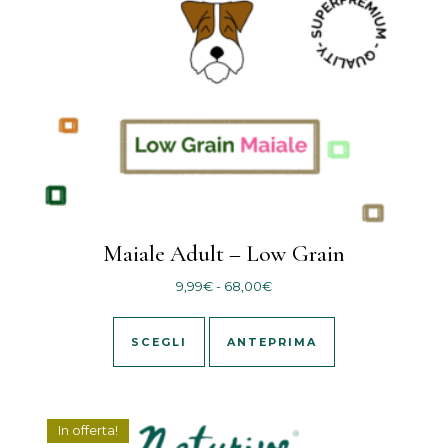
Maiale Adult – Low Grain
Fascia di prezzo: da 9,99€ 
9,99
€
-
68,00
€
Questo prodotto ha più varianti
SCEGLI
ANTEPRIMA
In offerta!