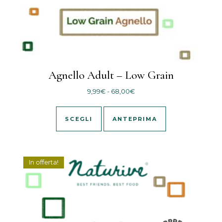
Agnello Adult – Low Grain
Fascia di prezzo: da 9,99€ 
9,99
€
-
68,00
€
Questo prodotto ha più varianti
SCEGLI
ANTEPRIMA
In offerta!