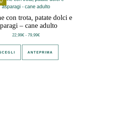
a!
 con trota, patate dolci e
sparagi – cane adulto
 prodotto
99€
Fascia di prezzo: da 22,99€ a 79,99€
22,99
€
-
79,99
€
opzioni possono essere scelte nella pagina del prodotto
Questo prodotto ha più varianti. Le opzioni possono e
SCEGLI
ANTEPRIMA
 prodotto