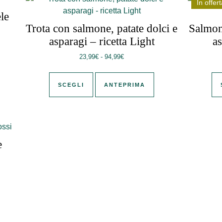
In offert
le
Trota con salmone, patate dolci e
Salmone
zzo: da 22,99€ a 79,99€
asparagi – ricetta Light
a
più varianti. Le opzioni possono essere scelte nella pagina del
Fascia di prezzo: da 23,99€ a 94,
23,99
€
-
94,99
€
Questo prodotto ha più varianti. Le 
SCEGLI
ANTEPRIMA
e
zzo: da 23,99€ a 94,99€
più varianti. Le opzioni possono essere scelte nella pagina del