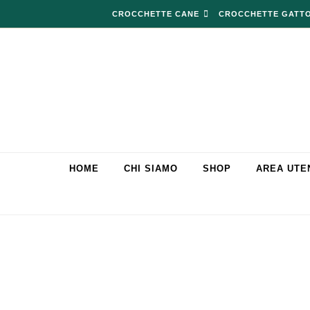
Skip to content
CROCCHETTE CANE
CROCCHETTE GATT
HOME
CHI SIAMO
SHOP
AREA UTE