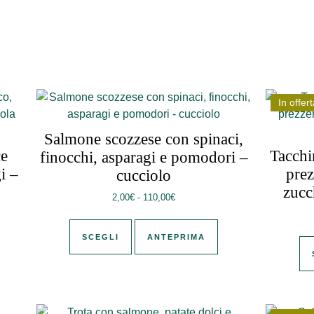
In offert
Salmone scozzese con spinaci,
ce
Tacchi
finocchi, asparagi e pomodori –
i –
prez
cucciolo
zucc
Fascia di prezzo: da 2,00€ a 110,
2,00
€
-
110,00
€
zzo: da 2,00€ a 99,99€
Questo prodotto ha più varianti. Le 
più varianti. Le opzioni possono essere scelte nella pagina del
SCEGLI
ANTEPRIMA