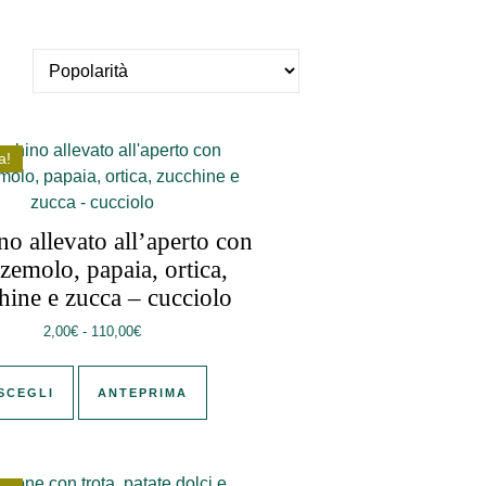
a!
no allevato all’aperto con
zemolo, papaia, ortica,
hine e zucca – cucciolo
00€
Fascia di prezzo: da 2,00€ a 110,00€
2,00
€
-
110,00
€
opzioni possono essere scelte nella pagina del prodotto
 prodotto
Questo prodotto ha più varianti. Le opzioni possono e
SCEGLI
ANTEPRIMA