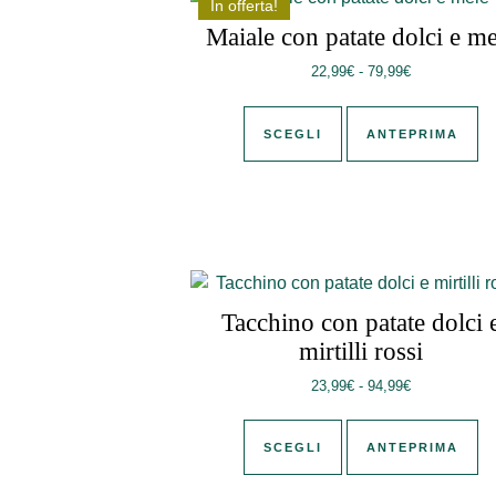
In offerta!
Maiale con patate dolci e me
Fascia di pre
22,99
€
-
79,99
€
Questo prodotto ha 
SCEGLI
ANTEPRIMA
Tacchino con patate dolci 
mirtilli rossi
Fascia di pre
23,99
€
-
94,99
€
Questo prodotto ha 
SCEGLI
ANTEPRIMA