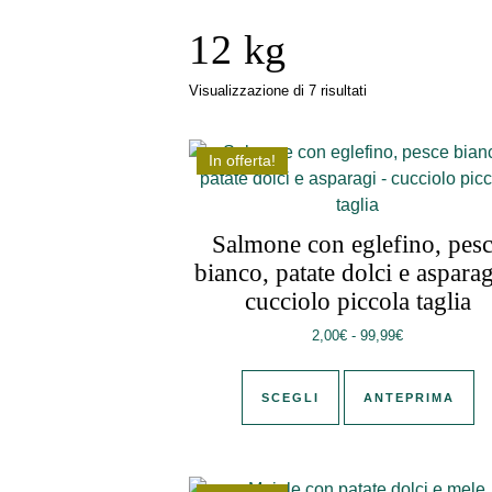
12 kg
Popolarità
Visualizzazione di 7 risultati
In offerta!
Salmone con eglefino, pes
bianco, patate dolci e asparag
cucciolo piccola taglia
Fascia di pre
2,00
€
-
99,99
€
Questo prodotto ha 
SCEGLI
ANTEPRIMA