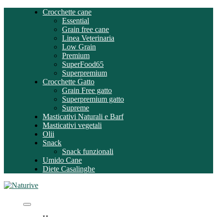
Skip
Crocchette cane
to
Essential
content
Grain free cane
Linea Veterinaria
Low Grain
Premium
SuperFood65
Superpremium
Crocchette Gatto
Grain Free gatto
Superpremium gatto
Supreme
Masticativi Naturali e Barf
Masticativi vegetali
Olii
Snack
Snack funzionali
Umido Cane
Diete Casalinghe