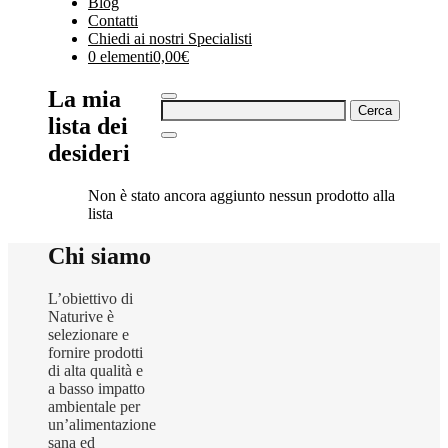
Blog
Contatti
Chiedi ai nostri Specialisti
0 elementi
0,00€
La mia
Ricerca
lista dei
per:
desideri
Non è stato ancora aggiunto nessun prodotto alla
lista
Chi siamo
L’obiettivo di
Naturive è
selezionare e
fornire prodotti
di alta qualità e
a basso impatto
ambientale per
un’alimentazione
sana ed