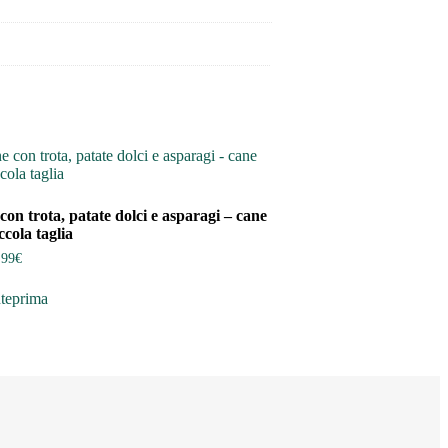
on trota, patate dolci e asparagi – cane
ccola taglia
Fascia
,99
€
di
esto
prezzo:
teprima
odotto
da
2,00€
ù
a
ianti.
59,99€
zioni
ssono
ere
lte