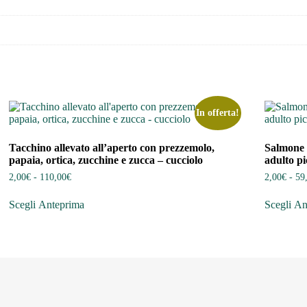
In offerta!
Tacchino allevato all’aperto con prezzemolo,
Salmone c
papaia, ortica, zucchine e zucca – cucciolo
adulto pi
Fascia
2,00
€
-
110,00
€
2,00
€
-
59
di
Questo
Qu
prezzo:
Scegli
Anteprima
Scegli
An
prodotto
pr
da
ha
ha
2,00€
più
pi
a
varianti.
var
110,00€
Le
Le
opzioni
op
possono
po
essere
ess
scelte
sce