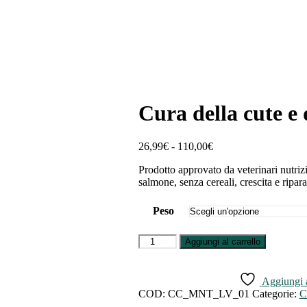
Cura della cute e
Fascia
26,99
€
-
110,00
€
di
Prodotto approvato da veterinari nutrizi
prezzo:
salmone, senza cereali, crescita e ripara
da
26,99€
a
Peso
110,00€
Cura
Aggiungi al carrello
della
cute
e
Aggiungi al
del
COD:
CC_MNT_LV_01
Categorie:
C
manto