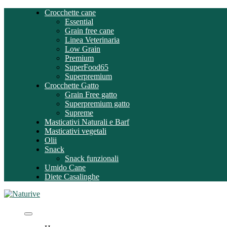
Skip
Crocchette cane
to
Essential
content
Grain free cane
Linea Veterinaria
Low Grain
Premium
SuperFood65
Superpremium
Crocchette Gatto
Grain Free gatto
Superpremium gatto
Supreme
Masticativi Naturali e Barf
Masticativi vegetali
Olii
Snack
Snack funzionali
Umido Cane
Diete Casalinghe