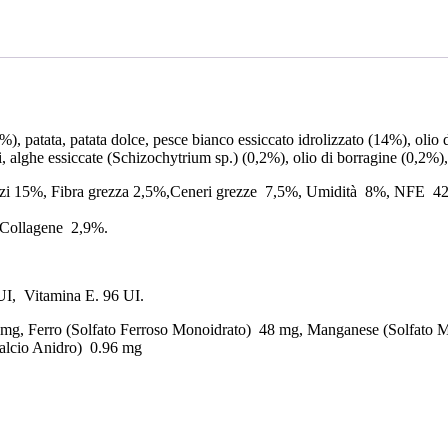
quantità
), patata, patata dolce, pesce bianco essiccato idrolizzato (14%), olio 
i, alghe essiccate (Schizochytrium sp.) (0,2%), olio di borragine (0,2%), 
ezzi 15%, Fibra grezza 2,5%,Ceneri grezze 7,5%, Umidità 8%, NFE 42
 Collagene 2,9%.
UI, Vitamina E. 96 UI.
6 mg, Ferro (Solfato Ferroso Monoidrato) 48 mg, Manganese (Solfat
Calcio Anidro) 0.96 mg