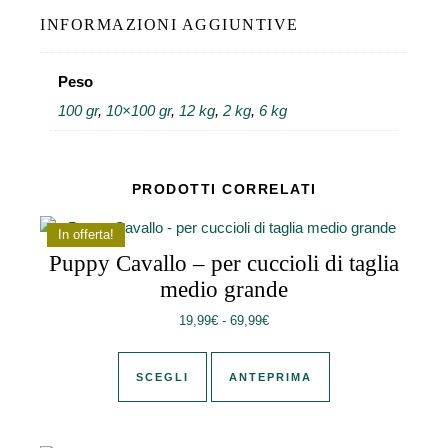
INFORMAZIONI AGGIUNTIVE
Peso
100 gr
,
10×100 gr
,
12 kg
,
2 kg
,
6 kg
PRODOTTI CORRELATI
In offerta!
Puppy Cavallo – per cuccioli di taglia
medio grande
Fascia di prezzo: da 19,99€ a 
19,99
€
-
69,99
€
Questo prodotto ha più varianti. Le 
SCEGLI
ANTEPRIMA