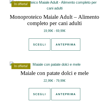
In offerta!
Monoproteico Maiale Adult – Alimento
completo per cani adulti
Fascia di prezzo: da 19,99€ a 
19,99
€
-
69,99
€
Questo prodotto ha più varianti. Le 
SCEGLI
ANTEPRIMA
In offerta!
Maiale con patate dolci e mele
Fascia di prezzo: da 22,99€ a 
22,99
€
-
79,99
€
Questo prodotto ha più varianti. Le 
SCEGLI
ANTEPRIMA