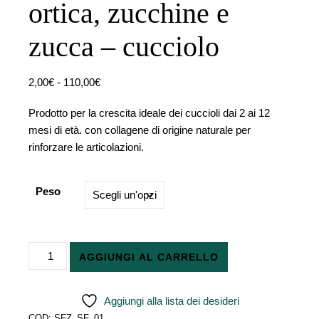
ortica, zucchine e
zucca – cucciolo
Fascia di prezzo: da 2,00€ a 110,00€
2,00
€
-
110,00
€
Prodotto per la crescita ideale dei cuccioli dai 2 ai 12
mesi di età. con collagene di origine naturale per
rinforzare le articolazioni.
Peso
Tacchino allevato all'aperto con prezzemolo, papaia, ortica, zu
AGGIUNGI AL CARRELLO
Aggiungi alla lista dei desideri
COD:
SFZ_SF_01