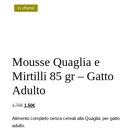
In offerta!
Mousse Quaglia e
Mirtilli 85 gr – Gatto
Adulto
Il prezzo originale era: 1,70€.
Il prezzo attuale è: 1,50€.
1,70
€
1,50
€
Alimento completo senza cereali alla Quaglia, per gatto
adulto.