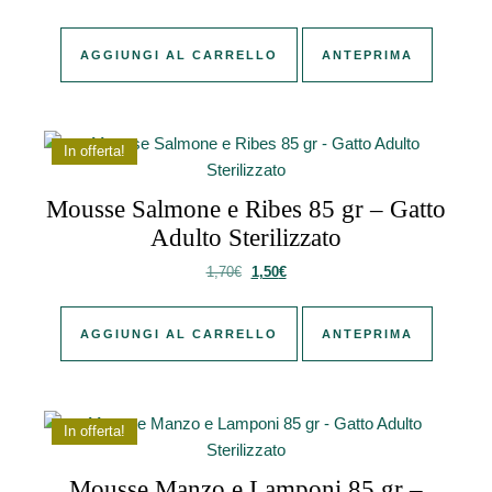
AGGIUNGI AL CARRELLO
ANTEPRIMA
In offerta!
Mousse Salmone e Ribes 85 gr – Gatto
Adulto Sterilizzato
Il prezzo originale era: 1,70€.
Il prezzo attuale è: 1,50€.
1,70
€
1,50
€
AGGIUNGI AL CARRELLO
ANTEPRIMA
In offerta!
Mousse Manzo e Lamponi 85 gr –