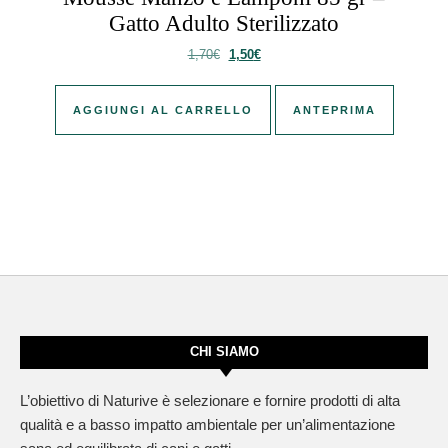
Gatto Adulto Sterilizzato
Il prezzo originale era: 1,70€.
Il prezzo attuale è: 1,50€.
1,70
€
1,50
€
AGGIUNGI AL CARRELLO
ANTEPRIMA
CHI SIAMO
L’obiettivo di Naturive è selezionare e fornire prodotti di alta
qualità e a basso impatto ambientale per un’alimentazione