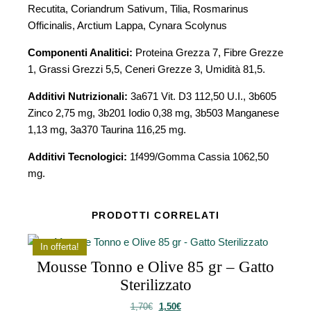
Recutita, Coriandrum Sativum, Tilia, Rosmarinus
Officinalis, Arctium Lappa, Cynara Scolynus
Componenti Analitici:
Proteina Grezza 7, Fibre Grezze
1, Grassi Grezzi 5,5, Ceneri Grezze 3, Umidità 81,5.
Additivi Nutrizionali:
3a671 Vit. D3 112,50 U.I., 3b605
Zinco 2,75 mg, 3b201 Iodio 0,38 mg, 3b503 Manganese
1,13 mg, 3a370 Taurina 116,25 mg.
Additivi Tecnologici:
1f499/Gomma Cassia 1062,50
mg.
PRODOTTI CORRELATI
In offerta!
Mousse Tonno e Olive 85 gr – Gatto
Sterilizzato
Il prezzo originale era: 1,70€.
Il prezzo attuale è: 1,50€.
1,70
€
1,50
€