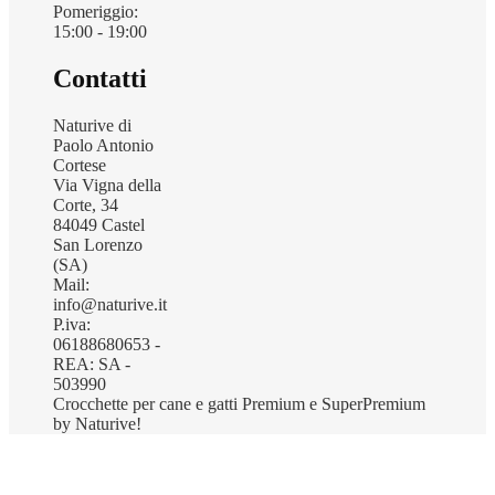
Pomeriggio:
15:00 - 19:00
Contatti
Naturive di
Paolo Antonio
Cortese
Via Vigna della
Corte, 34
84049 Castel
San Lorenzo
(SA)
Mail:
info@naturive.it
P.iva:
06188680653 -
REA: SA -
503990
Crocchette per cane e gatti Premium e SuperPremium
by Naturive!