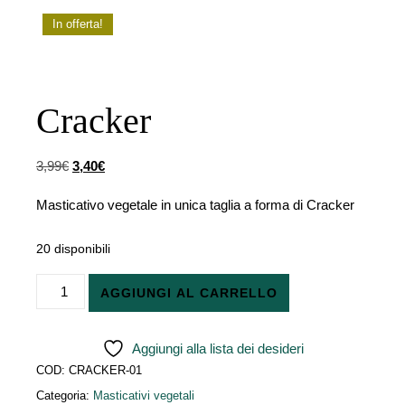
In offerta!
Cracker
Il prezzo originale era: 3,99€.
Il prezzo attuale è: 3,40€.
3,99
€
3,40
€
Masticativo vegetale in unica taglia a forma di Cracker
20 disponibili
Cracker quantità
AGGIUNGI AL CARRELLO
Aggiungi alla lista dei desideri
COD:
CRACKER-01
Categoria:
Masticativi vegetali