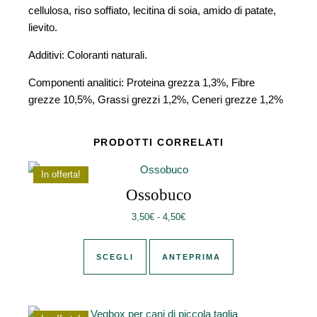
cellulosa, riso soffiato, lecitina di soia, amido di patate,
lievito.
Additivi: Coloranti naturali.
Componenti analitici: Proteina grezza 1,3%, Fibre
grezze 10,5%, Grassi grezzi 1,2%, Ceneri grezze 1,2%
PRODOTTI CORRELATI
In offerta!
Ossobuco
Fascia di prezzo: da 3,50€ a 4,
3,50
€
-
4,50
€
Questo prodotto ha più varianti. Le 
SCEGLI
ANTEPRIMA