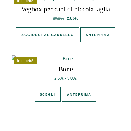
In offerta!
Vegbox per cani di piccola taglia
Il prezzo originale era: 29,18€.
Il prezzo attuale è: 23,34€.
29,18
€
23,34
€
AGGIUNGI AL CARRELLO
ANTEPRIMA
In offerta!
Bone
Fascia di prezzo: da 2,50€ a 5,
2,50
€
-
5,00
€
Questo prodotto ha più varianti. Le 
SCEGLI
ANTEPRIMA